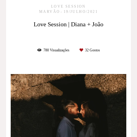
LOVE SESSION
MARVÃO
19/JULHO/2021
Love Session | Diana + João
780
Visualizações
32
Gostos