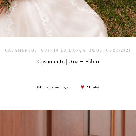
CASAMENTOS
QUINTA DA DANÇA
26/OUTUBRO/2021
Casamento | Ana + Fábio
1178
Visualizações
2
Gostos